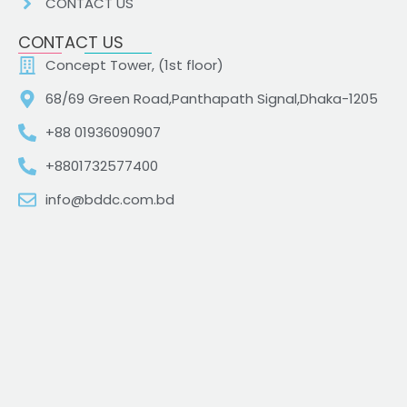
CONTACT US
CONTACT US
Concept Tower, (1st floor)
68/69 Green Road,Panthapath Signal,Dhaka-1205
+88 01936090907
+8801732577400
info@bddc.com.bd