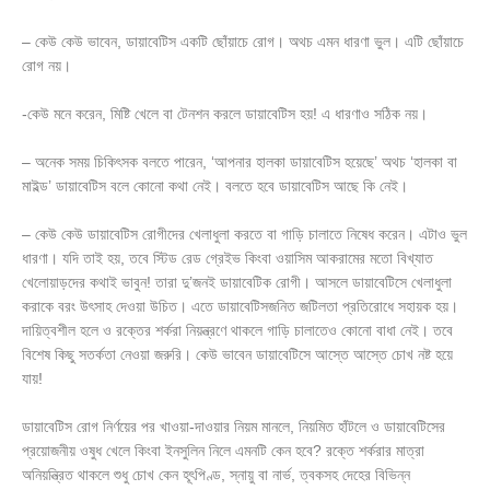
– কেউ কেউ ভাবেন, ডায়াবেটিস একটি ছোঁয়াচে রোগ। অথচ এমন ধারণা ভুল। এটি ছোঁয়াচে
রোগ নয়।
-কেউ মনে করেন, মিষ্টি খেলে বা টেনশন করলে ডায়াবেটিস হয়! এ ধারণাও সঠিক নয়।
– অনেক সময় চিকিৎসক বলতে পারেন, ‘আপনার হালকা ডায়াবেটিস হয়েছে’ অথচ ‘হালকা বা
মাইল্ড’ ডায়াবেটিস বলে কোনো কথা নেই। বলতে হবে ডায়াবেটিস আছে কি নেই।
– কেউ কেউ ডায়াবেটিস রোগীদের খেলাধুলা করতে বা গাড়ি চালাতে নিষেধ করেন। এটাও ভুল
ধারণা। যদি তাই হয়, তবে স্টিড রেড গ্রেইভ কিংবা ওয়াসিম আকরামের মতো বিখ্যাত
খেলোয়াড়দের কথাই ভাবুন! তারা দু’জনই ডায়াবেটিক রোগী। আসলে ডায়াবেটিসে খেলাধুলা
করাকে বরং উৎসাহ দেওয়া উচিত। এতে ডায়াবেটিসজনিত জটিলতা প্রতিরোধে সহায়ক হয়।
দায়িত্বশীল হলে ও রক্তের শর্করা নিয়ন্ত্রণে থাকলে গাড়ি চালাতেও কোনো বাধা নেই। তবে
বিশেষ কিছু সতর্কতা নেওয়া জরুরি। কেউ ভাবেন ডায়াবেটিসে আস্তে আস্তে চোখ নষ্ট হয়ে
যায়!
ডায়াবেটিস রোগ নির্ণয়ের পর খাওয়া-দাওয়ার নিয়ম মানলে, নিয়মিত হাঁটলে ও ডায়াবেটিসের
প্রয়োজনীয় ওষুধ খেলে কিংবা ইনসুলিন নিলে এমনটি কেন হবে? রক্তে শর্করার মাত্রা
অনিয়ন্ত্রিত থাকলে শুধু চোখ কেন হূৎপিণ্ড, স্নায়ু বা নার্ভ, ত্বকসহ দেহের বিভিন্ন