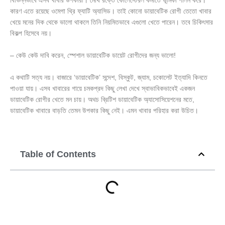
বিভিন্নভাবে এসব খাবার উপকারী। মেথি রক্তে কোলেস্টেরল কমাতে ভূমিকা পালন করে।
কারণ এতে রয়েছে ওমেগা থ্রি ফ্যাটি অ্যাসিড। তাই কোনো ডায়াবেটিক রোগী তেতো খাবার
খেয়ে মনের দিক থেকে ভালো থাকলে তিনি নিয়মিতভাবে এগুলো খেতে পারেন। তবে চিকিৎসার
বিকল্প হিসেবে নয়।
– কেউ কেউ দাবি করেন, স্পেশাল ডায়াবেটিক ডায়েট রোগীদের জন্য ভালো!
এ কথাটি সত্য নয়। বাজারে ‘ডায়াবেটিক’ সন্দেশ, বিস্কুট, জ্যাম, চকোলেট ইত্যাদি কিনতে
পাওয়া যায়। এসব খাবারের গায়ে চমকপ্রদ কিছু লেখা দেখে স্বাভাবিকভাবেই একজন
ডায়াবেটিক রোগীর খেতে মন চায়। অথচ ব্রিটিশ ডায়াবেটিক অ্যাসোসিয়েশনের মতে,
ডায়াবেটিক খাবারে বাড়তি তেমন উপকার কিছু নেই। এমন খাবার পরিহার করা উচিত।
Table of Contents