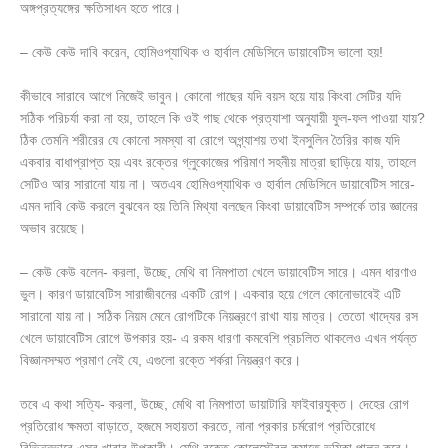
অঙ্গপ্রত্যঙ্গের ক্ষতিসাধন হতে পারে।
– কেউ কেউ দাবি করেন, হোমিওপ্যাথিক ও হার্বাল মেডিসিনে ডায়াবেটিস ভালো হয়!
কীভাবে সারাবে আগে নিজেই ভাবুন। কোনো গাছের যদি বয়স হয়ে যায় কিংবা সেটির যদি
সঠিক পরিচর্যা করা না হয়, তাহলে কি ওই গাছ থেকে প্রত্যাশা অনুযায়ী ফুল-ফল পাওয়া যায়?
ঠিক তেমনি শরীরের যে কোনো সমস্যা বা রোগে অগ্ন্যাশয় তথা ইনসুলিন তৈরির কাজ যদি
একবার বাধাপ্রাপ্ত হয় এবং রক্তের গ্লুকোজের পরিমাণ সহনীয় মাত্রা ছাড়িয়ে যায়, তাহলে
সেটিও আর সারানো যায় না। অতএব হোমিওপ্যাথিক ও হার্বাল মেডিসিনে ডায়াবেটিস সারে-
এমন দাবি কেউ করলে বুঝবেন হয় তিনি মিথ্যা বলছেন কিংবা ডায়াবেটিস সম্পর্কে তার জ্ঞানের
অভাব রয়েছে।
– কেউ কেউ বলেন- করলা, উচ্ছে, মেথি বা নিমপাতা খেলে ডায়াবেটিস সারে। এমন ধারণাও
ভুল। কারণ ডায়াবেটিস সারাজীবনের একটি রোগ। একবার হয়ে গেলে কোনোভাবেই এটি
সারানো যায় না। সঠিক নিয়ম মেনে রোগটিকে নিয়ন্ত্রণে রাখা যায় মাত্র। তেতো খাদ্যের রস
খেলে ডায়াবেটিস রোগে উপকার হয়- এ রকম ধারণা কমবেশি প্রচলিত থাকলেও এখন পর্যন্ত
বিজ্ঞানসম্মত প্রমাণ নেই যে, এগুলো রক্তে শর্করা নিয়ন্ত্রণ করে।
তবে এ কথা সত্যি- করলা, উচ্ছে, মেথি বা নিমপাতা ডায়াটারি ফাইবারযুক্ত। দেহের রোগ
প্রতিরোধ ক্ষমতা বাড়াতে, হজমে সহায়তা করতে, নানা প্রকার চর্মরোগ প্রতিরোধে